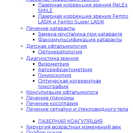
Лазерная коррекция зрения ReLEx
SMILE
Лазерная коррекция зрения Femto
LASIK и Femto Super LASIK
Лечение катаракты
Замена хрусталика при катаракте
Факоэмульсификация катаракты
Детская офтальмология
Ортокератология
Диагностика зрения
Визометрия
Авторефрактометрия
Гониоскопия
Оптическая когерентная
томография
Консультация офтальмолога
Лечение глаукомы
Лечение косоглазия
Лечение сетчатки и стекловидного тела
ЛАЗЕРНАЯ КОАГУЛЯЦИЯ
Хирургия возрастных изменений век
Подбор очков