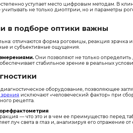
тепенно уступает место цифровым методам. В кли
учитывать не только диоптрии, но и параметры ро
и в подборе оптики важны
ьна: отличаются форма роговицы, реакция зрачка 
нные и субъективные ощущения.
змерениями.
Они позволяют не только определить 
 обеспечивает стабильное зрение в реальных услови
гностики
иагностическое оборудование, позволяющее заглян
 зрения
исключают «человеческий фактор» при сбо
ого рецепта.
торефрактометрия
акция — что это и в чем ее преимущество перед т
ет луч света в глаз и, анализируя его отражение о