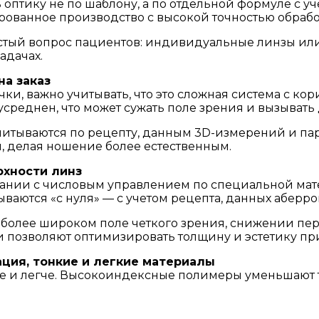
оптику не по шаблону, а по отдельной формуле с у
ированное производство с высокой точностью обрабо
стый вопрос пациентов: индивидуальные линзы или 
адачах.
а заказ
ки, важно учитывать, что это сложная система с ко
 усреднен, что может сужать поле зрения и вызывать
тываются по рецепту, данным 3D-измерений и пар
, делая ношение более естественным.
рхности линз
вании с числовым управлением по специальной мате
ваются «с нуля» — с учетом рецепта, данных аберр
в более широком поле четкого зрения, снижении п
позволяют оптимизировать толщину и эстетику при
ация, тонкие и легкие материалы
е и легче. Высокоиндексные полимеры уменьшают 