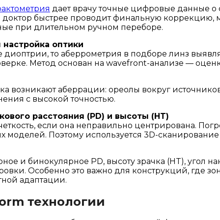
рактометрия
дает врачу точные цифровые данные о 
а»: доктор быстрее проводит финальную коррекцию
ные при длительном ручном переборе.
 настройка оптики
 диоптрии, то аберрометрия в подборе линз выявл
верке. Метод основан на wavefront-анализе — оцен
а возникают аберрации: ореолы вокруг источников 
нения с высокой точностью.
ового расстояния (PD) и высоты (HT)
четкость, если она неправильно центрирована. Пог
 моделей. Поэтому используется 3D-сканирование 
ое и бинокулярное PD, высоту зрачка (HT), угол на
вки. Особенно это важно для конструкций, где зон
тной адаптации.
form технологии