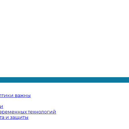
птики важны
ии
овременных технологий
та и защиты