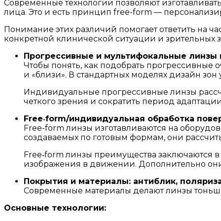
Современные технологии позволяют изготавливать 
лица. Это и есть принцип free-form — персонализ
Понимание этих различий помогает ответить на ча
конкретной клинической ситуации и зрительных з
Прогрессивные и мультифокальные линзы н
Чтобы понять, как подобрать прогрессивные оч
и «близи». В стандартных моделях дизайн зон
Индивидуальные прогрессивные линзы рассчи
четкого зрения и сократить период адаптации
Free‑form/индивидуальная обработка пове
Free-form линзы изготавливаются на оборудо
создаваемых по готовым формам, они рассчиты
Free‑form линзы преимущества заключаются 
изображения в движении. Дополнительно они 
Покрытия и материалы: антиблик, поляриз
Современные материалы делают линзы тоньш
Основные технологии: