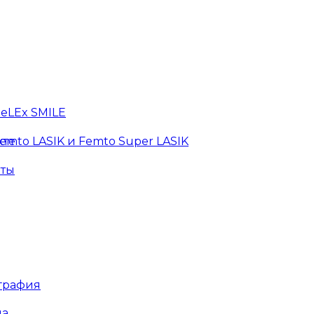
eLEx SMILE
mto LASIK и Femto Super LASIK
кте
кты
графия
ла