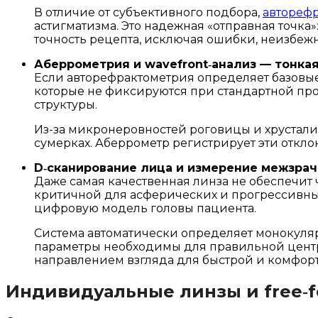
В отличие от субъективного подбора,
автореф
астигматизма. Это надежная «отправная точк
точность рецепта, исключая ошибки, неизбеж
Аберрометрия и wavefront‑анализ — тонкая
Если авторефрактометрия определяет базовые
которые не фиксируются при стандартной про
структуры.
Из-за микронеровностей роговицы и хрусталик
сумерках. Аберрометр регистрирует эти откло
D‑сканирование лица и измерение межзрачк
Даже самая качественная линза не обеспечит 
критичной для асферических и прогрессивных
цифровую модель головы пациента.
Система автоматически определяет монокулярн
параметры необходимы для правильной центро
направлением взгляда для быстрой и комфор
Индивидуальные линзы и free‑